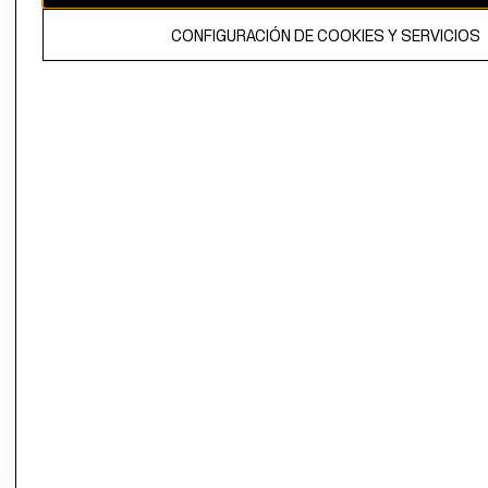
El contenido de esta página web está protegido por copyright y es
CONFIGURACIÓN DE COOKIES Y SERVICIOS
propiedad de H&M Hennes & Mauritz AB.