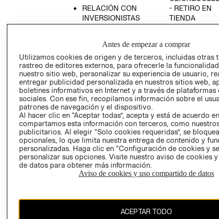
RELACIÓN CON
- RETIRO EN
INVERSIONISTAS
TIENDA
POLÍTICA
TÉRMINOS Y
EMPRESARIAL
CONDICIONE
Antes de empezar a comprar
AVISO DE
Utilizamos cookies de origen y de terceros, incluidas otras 
PRIVACIDAD
rastreo de editores externos, para ofrecerle la funcionalid
nuestro sitio web, personalizar su experiencia de usuario, rea
GIFT CARD
entregar publicidad personalizada en nuestros sitios web, a
boletines informativos en Internet y a través de plataformas
AVISO DE
sociales. Con ese fin, recopilamos información sobre el usua
COOKIES
patrones de navegación y el dispositivo.
Al hacer clic en “Aceptar todas”, acepta y está de acuerdo e
compartamos esta información con terceros, como nuestros
publicitarios. Al elegir “Solo cookies requeridas”, se bloque
opcionales, lo que limita nuestra entrega de contenido y fu
personalizadas. Haga clic en “Configuración de cookies y se
personalizar sus opciones. Visite nuestro aviso de cookies 
de datos para obtener más información.
Chile ($)
Aviso de cookies y uso compartido de datos
CAMBIAR REGIÓN
ACEPTAR TODO