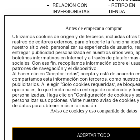
RELACIÓN CON
- RETIRO EN
INVERSIONISTAS
TIENDA
POLÍTICA
TÉRMINOS Y
EMPRESARIAL
CONDICIONE
Antes de empezar a comprar
AVISO DE
Utilizamos cookies de origen y de terceros, incluidas otras 
PRIVACIDAD
rastreo de editores externos, para ofrecerle la funcionalid
nuestro sitio web, personalizar su experiencia de usuario, rea
GIFT CARD
entregar publicidad personalizada en nuestros sitios web, a
boletines informativos en Internet y a través de plataformas
AVISO DE
sociales. Con ese fin, recopilamos información sobre el usua
COOKIES
patrones de navegación y el dispositivo.
Al hacer clic en “Aceptar todas”, acepta y está de acuerdo e
compartamos esta información con terceros, como nuestros
publicitarios. Al elegir “Solo cookies requeridas”, se bloque
opcionales, lo que limita nuestra entrega de contenido y fu
personalizadas. Haga clic en “Configuración de cookies y se
personalizar sus opciones. Visite nuestro aviso de cookies 
de datos para obtener más información.
Chile ($)
Aviso de cookies y uso compartido de datos
CAMBIAR REGIÓN
ACEPTAR TODO