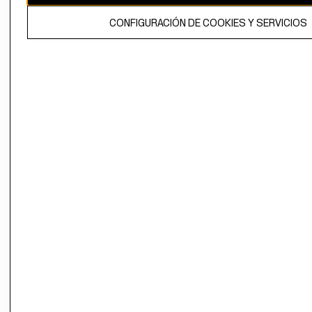
El contenido de esta página web está protegido por copyright y es
CONFIGURACIÓN DE COOKIES Y SERVICIOS
propiedad de H&M Hennes & Mauritz AB.