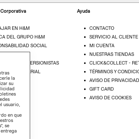
 Corporativa
Ayuda
AJAR EN H&M
CONTACTO
CA DEL GRUPO H&M
SERVICIO AL CLIENTE
ONSABILIDAD SOCIAL
MI CUENTA
SA
NUESTRAS TIENDAS
IÓN CON INVERSIONISTAS
CLICK&COLLECT - RE
ICA EMPRESARIAL
TÉRMINOS Y CONDICI
otras
cerle la
AVISO DE PRIVACIDA
izar su
blicidad
GIFT CARD
oletines
AVISO DE COOKIES
redes
l usuario,
erdo en que
estros
”, se
 entrega