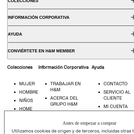
COLECCIONES
INFORMACIÓN CORPORATIVA
AYUDA
CONVIÉRTETE EN H&M MEMBER
Colecciones
Información Corporativa
Ayuda
MUJER
TRABAJAR EN
CONTACTO
H&M
HOMBRE
SERVICIO AL
ACERCA DEL
CLIENTE
NIÑOS
GRUPO H&M
MI CUENTA
HOME
RESPONSABILIDAD
NUESTRAS
SOCIAL
TIENDAS
Antes de empezar a comprar
PRENSA
CLICK&COLL
Utilizamos cookies de origen y de terceros, incluidas otras 