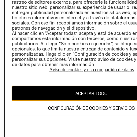
RELACIÓN CON
- RETIRO EN
rastreo de editores externos, para ofrecerle la funcionalid
INVERSIONISTAS
TIENDA
nuestro sitio web, personalizar su experiencia de usuario, rea
entregar publicidad personalizada en nuestros sitios web, a
POLÍTICA
TÉRMINOS Y
boletines informativos en Internet y a través de plataformas
EMPRESARIAL
CONDICIONE
sociales. Con ese fin, recopilamos información sobre el usua
patrones de navegación y el dispositivo.
AVISO DE
Al hacer clic en “Aceptar todas”, acepta y está de acuerdo e
PRIVACIDAD
compartamos esta información con terceros, como nuestros
publicitarios. Al elegir “Solo cookies requeridas”, se bloque
GIFT CARD
opcionales, lo que limita nuestra entrega de contenido y fu
AVISO DE
personalizadas. Haga clic en “Configuración de cookies y se
personalizar sus opciones. Visite nuestro aviso de cookies 
COOKIES
de datos para obtener más información.
Aviso de cookies y uso compartido de datos
ACEPTAR TODO
Chile ($)
CONFIGURACIÓN DE COOKIES Y SERVICIOS
CAMBIAR REGIÓN