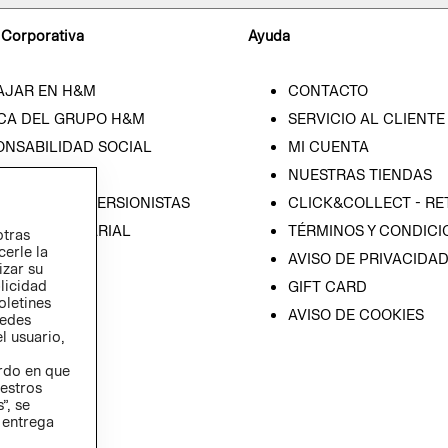
 Corporativa
Ayuda
AJAR EN H&M
CONTACTO
CA DEL GRUPO H&M
SERVICIO AL CLIENTE
ONSABILIDAD SOCIAL
MI CUENTA
SA
NUESTRAS TIENDAS
IÓN CON INVERSIONISTAS
CLICK&COLLECT - RE
ICA EMPRESARIAL
TÉRMINOS Y CONDICI
otras
cerle la
AVISO DE PRIVACIDA
izar su
blicidad
GIFT CARD
oletines
AVISO DE COOKIES
redes
l usuario,
erdo en que
estros
”, se
 entrega