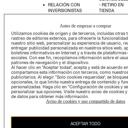
RELACIÓN CON
- RETIRO EN
INVERSIONISTAS
TIENDA
POLÍTICA
TÉRMINOS Y
EMPRESARIAL
CONDICIONE
Antes de empezar a comprar
AVISO DE
Utilizamos cookies de origen y de terceros, incluidas otras 
PRIVACIDAD
rastreo de editores externos, para ofrecerle la funcionalid
nuestro sitio web, personalizar su experiencia de usuario, rea
GIFT CARD
entregar publicidad personalizada en nuestros sitios web, a
boletines informativos en Internet y a través de plataformas
AVISO DE
sociales. Con ese fin, recopilamos información sobre el usua
COOKIES
patrones de navegación y el dispositivo.
Al hacer clic en “Aceptar todas”, acepta y está de acuerdo e
compartamos esta información con terceros, como nuestros
publicitarios. Al elegir “Solo cookies requeridas”, se bloque
opcionales, lo que limita nuestra entrega de contenido y fu
personalizadas. Haga clic en “Configuración de cookies y se
personalizar sus opciones. Visite nuestro aviso de cookies 
de datos para obtener más información.
Chile ($)
Aviso de cookies y uso compartido de datos
CAMBIAR REGIÓN
ACEPTAR TODO