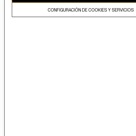
El contenido de esta página web está protegido por copyright y es
CONFIGURACIÓN DE COOKIES Y SERVICIOS
propiedad de H&M Hennes & Mauritz AB.