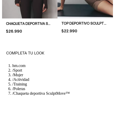
TOP DEPORTIVO SCULPTMOVE™
CHAQUETA DEPORTIVA SOFTMOVE™ CON CIERRE
PRICE:
$22.990
PRICE:
$26.990
COMPLETA TU LOOK
hm.com
/
Sport
/
Mujer
/
Actividad
/
Training
/
Poleras
/
Chaqueta deportiva SculptMove™