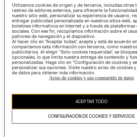
PRENSA
Utilizamos cookies de origen y de terceros, incluidas otras 
CLICK&COLL
rastreo de editores externos, para ofrecerle la funcionalid
RELACIÓN CON
- RETIRO EN
nuestro sitio web, personalizar su experiencia de usuario, rea
INVERSIONISTAS
TIENDA
entregar publicidad personalizada en nuestros sitios web, a
boletines informativos en Internet y a través de plataformas
POLÍTICA
TÉRMINOS Y
sociales. Con ese fin, recopilamos información sobre el usua
EMPRESARIAL
CONDICIONE
patrones de navegación y el dispositivo.
Al hacer clic en “Aceptar todas”, acepta y está de acuerdo e
AVISO DE
compartamos esta información con terceros, como nuestros
PRIVACIDAD
publicitarios. Al elegir “Solo cookies requeridas”, se bloque
GIFT CARD
opcionales, lo que limita nuestra entrega de contenido y fu
personalizadas. Haga clic en “Configuración de cookies y se
AVISO DE
personalizar sus opciones. Visite nuestro aviso de cookies 
COOKIES
de datos para obtener más información.
Aviso de cookies y uso compartido de datos
ACEPTAR TODO
Chile ($)
CONFIGURACIÓN DE COOKIES Y SERVICIOS
CAMBIAR REGIÓN