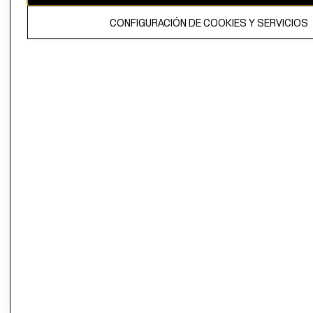
El contenido de esta página web está protegido por copyright y es
CONFIGURACIÓN DE COOKIES Y SERVICIOS
propiedad de H&M Hennes & Mauritz AB.