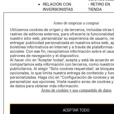
RELACIÓN CON
- RETIRO EN
INVERSIONISTAS
TIENDA
POLÍTICA
TÉRMINOS Y
EMPRESARIAL
CONDICIONE
Antes de empezar a comprar
AVISO DE
Utilizamos cookies de origen y de terceros, incluidas otras 
PRIVACIDAD
rastreo de editores externos, para ofrecerle la funcionalid
nuestro sitio web, personalizar su experiencia de usuario, rea
GIFT CARD
entregar publicidad personalizada en nuestros sitios web, a
boletines informativos en Internet y a través de plataformas
AVISO DE
sociales. Con ese fin, recopilamos información sobre el usua
COOKIES
patrones de navegación y el dispositivo.
Al hacer clic en “Aceptar todas”, acepta y está de acuerdo e
compartamos esta información con terceros, como nuestros
publicitarios. Al elegir “Solo cookies requeridas”, se bloque
opcionales, lo que limita nuestra entrega de contenido y fu
personalizadas. Haga clic en “Configuración de cookies y se
personalizar sus opciones. Visite nuestro aviso de cookies 
de datos para obtener más información.
Chile ($)
Aviso de cookies y uso compartido de datos
CAMBIAR REGIÓN
ACEPTAR TODO