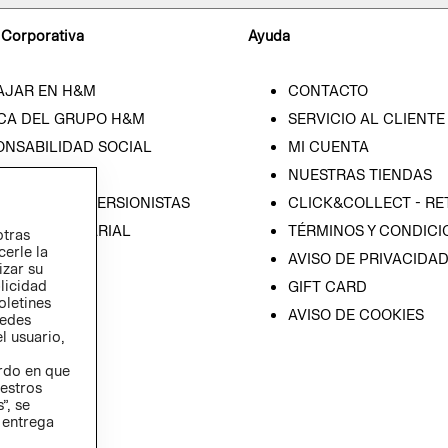
 Corporativa
Ayuda
AJAR EN H&M
CONTACTO
CA DEL GRUPO H&M
SERVICIO AL CLIENTE
ONSABILIDAD SOCIAL
MI CUENTA
SA
NUESTRAS TIENDAS
IÓN CON INVERSIONISTAS
CLICK&COLLECT - RE
ICA EMPRESARIAL
TÉRMINOS Y CONDICI
otras
cerle la
AVISO DE PRIVACIDA
izar su
blicidad
GIFT CARD
oletines
AVISO DE COOKIES
redes
l usuario,
erdo en que
estros
”, se
 entrega