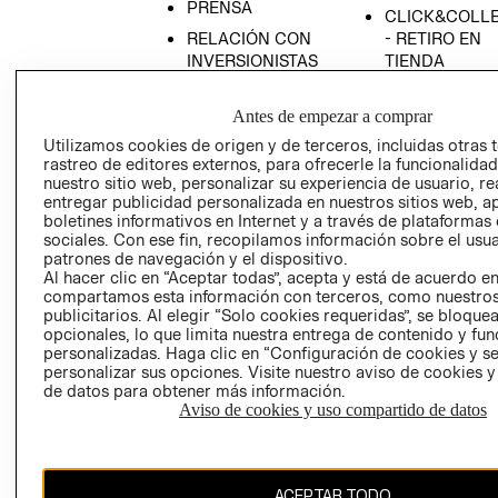
PRENSA
CLICK&COLL
RELACIÓN CON
- RETIRO EN
INVERSIONISTAS
TIENDA
POLÍTICA
TÉRMINOS Y
EMPRESARIAL
CONDICIONE
Antes de empezar a comprar
Utilizamos cookies de origen y de terceros, incluidas otras 
AVISO DE
rastreo de editores externos, para ofrecerle la funcionalid
PRIVACIDAD
nuestro sitio web, personalizar su experiencia de usuario, rea
GIFT CARD
entregar publicidad personalizada en nuestros sitios web, a
boletines informativos en Internet y a través de plataformas
AVISO DE
sociales. Con ese fin, recopilamos información sobre el usua
COOKIES
patrones de navegación y el dispositivo.
Al hacer clic en “Aceptar todas”, acepta y está de acuerdo e
compartamos esta información con terceros, como nuestros
publicitarios. Al elegir “Solo cookies requeridas”, se bloque
opcionales, lo que limita nuestra entrega de contenido y fu
personalizadas. Haga clic en “Configuración de cookies y se
personalizar sus opciones. Visite nuestro aviso de cookies 
de datos para obtener más información.
Chile ($)
Aviso de cookies y uso compartido de datos
CAMBIAR REGIÓN
ACEPTAR TODO