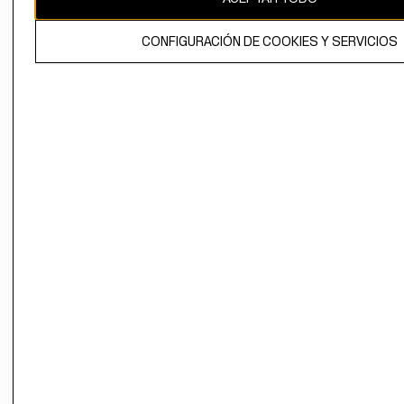
El contenido de esta página web está protegido por copyright y es
CONFIGURACIÓN DE COOKIES Y SERVICIOS
propiedad de H&M Hennes & Mauritz AB.