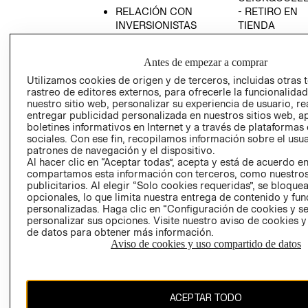
RELACIÓN CON
- RETIRO EN
INVERSIONISTAS
TIENDA
POLÍTICA
TÉRMINOS Y
EMPRESARIAL
CONDICIONE
Antes de empezar a comprar
AVISO DE
Utilizamos cookies de origen y de terceros, incluidas otras 
PRIVACIDAD
rastreo de editores externos, para ofrecerle la funcionalid
nuestro sitio web, personalizar su experiencia de usuario, rea
GIFT CARD
entregar publicidad personalizada en nuestros sitios web, a
boletines informativos en Internet y a través de plataformas
AVISO DE
sociales. Con ese fin, recopilamos información sobre el usua
COOKIES
patrones de navegación y el dispositivo.
Al hacer clic en “Aceptar todas”, acepta y está de acuerdo e
compartamos esta información con terceros, como nuestros
publicitarios. Al elegir “Solo cookies requeridas”, se bloque
opcionales, lo que limita nuestra entrega de contenido y fu
personalizadas. Haga clic en “Configuración de cookies y se
personalizar sus opciones. Visite nuestro aviso de cookies 
de datos para obtener más información.
Chile ($)
Aviso de cookies y uso compartido de datos
CAMBIAR REGIÓN
ACEPTAR TODO