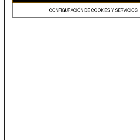
El contenido de esta página web está protegido por copyright y es
CONFIGURACIÓN DE COOKIES Y SERVICIOS
propiedad de H&M Hennes & Mauritz AB.