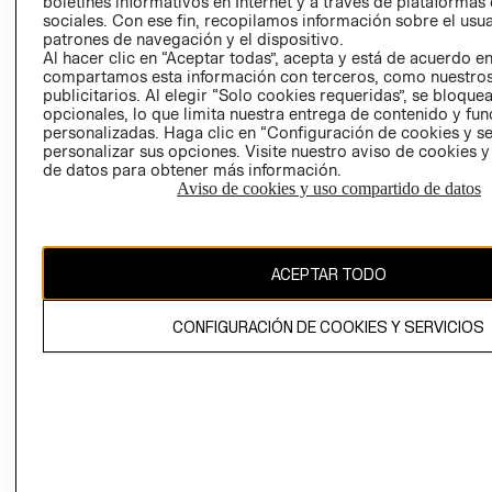
boletines informativos en Internet y a través de plataformas
sociales. Con ese fin, recopilamos información sobre el usua
AVISO DE
patrones de navegación y el dispositivo.
PRIVACIDAD
Al hacer clic en “Aceptar todas”, acepta y está de acuerdo e
compartamos esta información con terceros, como nuestros
GIFT CARD
publicitarios. Al elegir “Solo cookies requeridas”, se bloque
AVISO DE
opcionales, lo que limita nuestra entrega de contenido y fu
COOKIES
personalizadas. Haga clic en “Configuración de cookies y se
personalizar sus opciones. Visite nuestro aviso de cookies 
de datos para obtener más información.
Aviso de cookies y uso compartido de datos
ACEPTAR TODO
Chile ($)
CAMBIAR REGIÓN
CONFIGURACIÓN DE COOKIES Y SERVICIOS
El contenido de esta página web está protegido por copyright y es
propiedad de H&M Hennes & Mauritz AB.