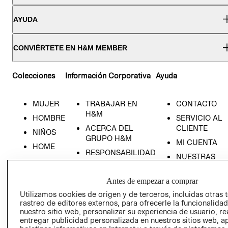
AYUDA
CONVIÉRTETE EN H&M MEMBER
Colecciones
Información Corporativa
Ayuda
MUJER
TRABAJAR EN
CONTACTO
H&M
HOMBRE
SERVICIO AL
ACERCA DEL
CLIENTE
NIÑOS
GRUPO H&M
MI CUENTA
HOME
RESPONSABILIDAD
NUESTRAS
SOCIAL
TIENDAS
PRENSA
CLICK&COLL
Antes de empezar a comprar
RELACIÓN CON
- RETIRO EN
Utilizamos cookies de origen y de terceros, incluidas otras 
INVERSIONISTAS
TIENDA
rastreo de editores externos, para ofrecerle la funcionalid
nuestro sitio web, personalizar su experiencia de usuario, rea
POLÍTICA
TÉRMINOS Y
entregar publicidad personalizada en nuestros sitios web, a
EMPRESARIAL
CONDICIONE