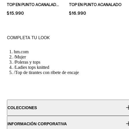
TOP EN PUNTO ACANALADO CON RIBETE DE ENCAJE
TOP EN PUNTO ACANALADO
PRICE:
$15.990
PRICE:
$16.990
COMPLETA TU LOOK
hm.com
/
Mujer
/
Poleras y tops
/
Ladies tops knitted
/
Top de tirantes con ribete de encaje
COLECCIONES
INFORMACIÓN CORPORATIVA