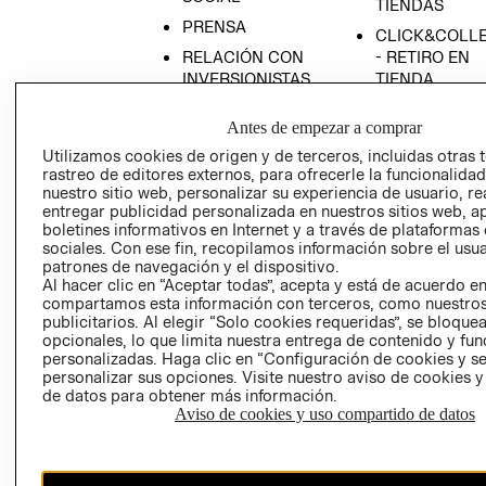
TIENDAS
PRENSA
CLICK&COLL
RELACIÓN CON
- RETIRO EN
INVERSIONISTAS
TIENDA
POLÍTICA
TÉRMINOS Y
Antes de empezar a comprar
EMPRESARIAL
CONDICIONE
Utilizamos cookies de origen y de terceros, incluidas otras 
AVISO DE
rastreo de editores externos, para ofrecerle la funcionalid
PRIVACIDAD
nuestro sitio web, personalizar su experiencia de usuario, rea
entregar publicidad personalizada en nuestros sitios web, a
GIFT CARD
boletines informativos en Internet y a través de plataformas
AVISO DE
sociales. Con ese fin, recopilamos información sobre el usua
COOKIES
patrones de navegación y el dispositivo.
Al hacer clic en “Aceptar todas”, acepta y está de acuerdo e
compartamos esta información con terceros, como nuestros
publicitarios. Al elegir “Solo cookies requeridas”, se bloque
opcionales, lo que limita nuestra entrega de contenido y fu
personalizadas. Haga clic en “Configuración de cookies y se
personalizar sus opciones. Visite nuestro aviso de cookies 
de datos para obtener más información.
Aviso de cookies y uso compartido de datos
Chile ($)
CAMBIAR REGIÓN