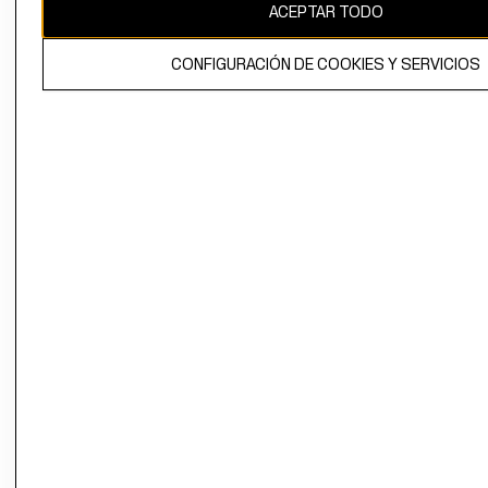
ACEPTAR TODO
CONFIGURACIÓN DE COOKIES Y SERVICIOS
El contenido de esta página web está protegido por copyright y es
propiedad de H&M Hennes & Mauritz AB.