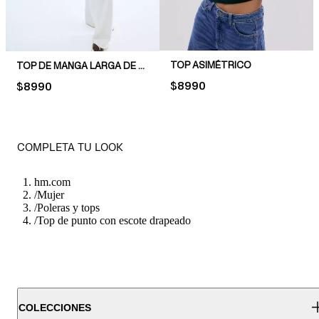
TOP ASIMÉTRICO
TOP DE MANGA LARGA DE PUNTO
PRICE:
$8990
PRICE:
$8990
COMPLETA TU LOOK
hm.com
/
Mujer
/
Poleras y tops
/
Top de punto con escote drapeado
COLECCIONES