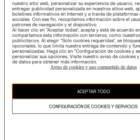
INVERSIONISTAS
TIENDA
nuestro sitio web, personalizar su experiencia de usuario, rea
entregar publicidad personalizada en nuestros sitios web, a
POLÍTICA
TÉRMINOS Y
boletines informativos en Internet y a través de plataformas
EMPRESARIAL
CONDICIONE
sociales. Con ese fin, recopilamos información sobre el usua
patrones de navegación y el dispositivo.
AVISO DE
Al hacer clic en “Aceptar todas”, acepta y está de acuerdo e
PRIVACIDAD
compartamos esta información con terceros, como nuestros
GIFT CARD
publicitarios. Al elegir “Solo cookies requeridas”, se bloque
opcionales, lo que limita nuestra entrega de contenido y fu
AVISO DE
personalizadas. Haga clic en “Configuración de cookies y se
COOKIES
personalizar sus opciones. Visite nuestro aviso de cookies 
de datos para obtener más información.
Aviso de cookies y uso compartido de datos
ACEPTAR TODO
Chile ($)
CONFIGURACIÓN DE COOKIES Y SERVICIOS
CAMBIAR REGIÓN
El contenido de esta página web está protegido por copyright y es