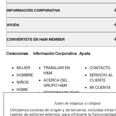
INFORMACIÓN CORPORATIVA
AYUDA
CONVIÉRTETE EN H&M MEMBER
Colecciones
Información Corporativa
Ayuda
MUJER
TRABAJAR EN
CONTACTO
H&M
HOMBRE
SERVICIO AL
ACERCA DEL
CLIENTE
NIÑOS
GRUPO H&M
MI CUENTA
HOME
RESPONSABILIDAD
NUESTRAS
SOCIAL
TIENDAS
Antes de empezar a comprar
PRENSA
CLICK&COLL
Utilizamos cookies de origen y de terceros, incluidas otras 
RELACIÓN CON
- RETIRO EN
rastreo de editores externos, para ofrecerle la funcionalid