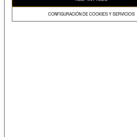
El contenido de esta página web está protegido por copyright y es
CONFIGURACIÓN DE COOKIES Y SERVICIOS
propiedad de H&M Hennes & Mauritz AB.