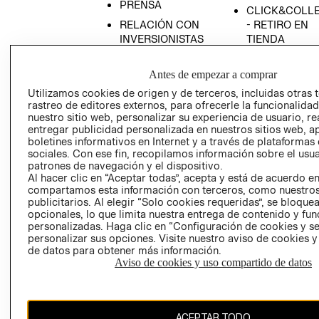
PRENSA
CLICK&COLL
RELACIÓN CON
- RETIRO EN
INVERSIONISTAS
TIENDA
POLÍTICA
TÉRMINOS Y
EMPRESARIAL
CONDICIONE
Antes de empezar a comprar
Utilizamos cookies de origen y de terceros, incluidas otras 
AVISO DE
rastreo de editores externos, para ofrecerle la funcionalid
PRIVACIDAD
nuestro sitio web, personalizar su experiencia de usuario, rea
GIFT CARD
entregar publicidad personalizada en nuestros sitios web, a
boletines informativos en Internet y a través de plataformas
AVISO DE
sociales. Con ese fin, recopilamos información sobre el usua
COOKIES
patrones de navegación y el dispositivo.
Al hacer clic en “Aceptar todas”, acepta y está de acuerdo e
compartamos esta información con terceros, como nuestros
publicitarios. Al elegir “Solo cookies requeridas”, se bloque
opcionales, lo que limita nuestra entrega de contenido y fu
personalizadas. Haga clic en “Configuración de cookies y se
personalizar sus opciones. Visite nuestro aviso de cookies 
de datos para obtener más información.
Chile ($)
Aviso de cookies y uso compartido de datos
CAMBIAR REGIÓN
ACEPTAR TODO