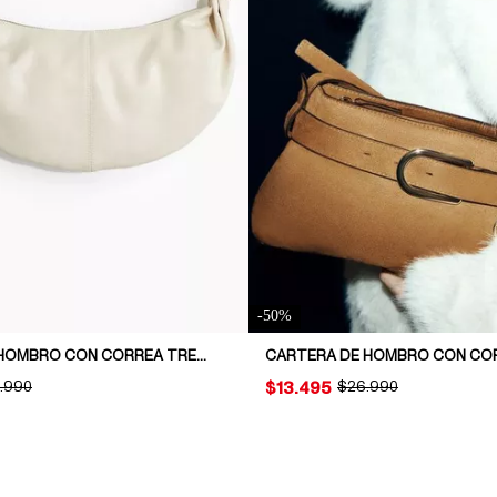
-
50
%
CARTERA DE HOMBRO CON CORREA TRENZADA
GINAL PRICE:
.990
PRICE:
$13.495
ORIGINAL PRICE:
$26.990