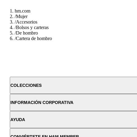
hm.com
/
Mujer
/
Accesorios
/
Bolsos y carteras
/
De hombro
/
Cartera de hombro
COLECCIONES
INFORMACIÓN CORPORATIVA
AYUDA
CONVIÉRTETE EN H&M MEMBER