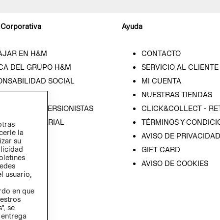
 Corporativa
Ayuda
AJAR EN H&M
CONTACTO
CA DEL GRUPO H&M
SERVICIO AL CLIENTE
ONSABILIDAD SOCIAL
MI CUENTA
SA
NUESTRAS TIENDAS
IÓN CON INVERSIONISTAS
CLICK&COLLECT - RE
ICA EMPRESARIAL
TÉRMINOS Y CONDICI
otras
cerle la
AVISO DE PRIVACIDA
izar su
blicidad
GIFT CARD
oletines
AVISO DE COOKIES
redes
l usuario,
erdo en que
estros
”, se
 entrega