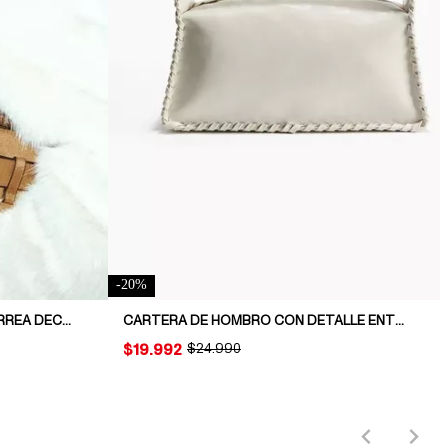
-
20
%
CARTERA DE HOMBRO CON CORREA DECORATIVA
CARTERA DE HOMBRO CON DETALLE ENTRELAZADO
PRICE:
$19.992
ORIGINAL PRICE:
$24.990