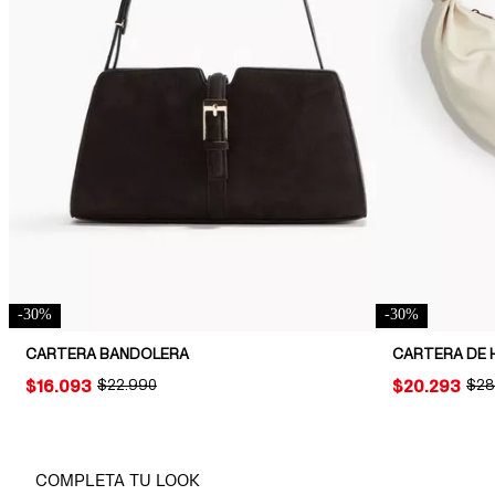
-
30
%
-
30
%
CARTERA BANDOLERA
PRICE:
$16.093
ORIGINAL PRICE:
$22.990
PRICE:
$20.293
ORI
$28
COMPLETA TU LOOK