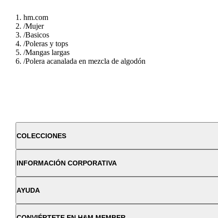
hm.com
/
Mujer
/
Basicos
/
Poleras y tops
/
Mangas largas
/
Polera acanalada en mezcla de algodón
COLECCIONES
INFORMACIÓN CORPORATIVA
AYUDA
CONVIÉRTETE EN H&M MEMBER