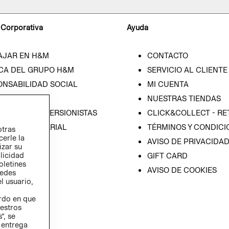
 Corporativa
Ayuda
AJAR EN H&M
CONTACTO
CA DEL GRUPO H&M
SERVICIO AL CLIENTE
ONSABILIDAD SOCIAL
MI CUENTA
SA
NUESTRAS TIENDAS
IÓN CON INVERSIONISTAS
CLICK&COLLECT - RE
ICA EMPRESARIAL
TÉRMINOS Y CONDICI
otras
cerle la
AVISO DE PRIVACIDA
izar su
blicidad
GIFT CARD
oletines
AVISO DE COOKIES
redes
l usuario,
erdo en que
estros
”, se
 entrega