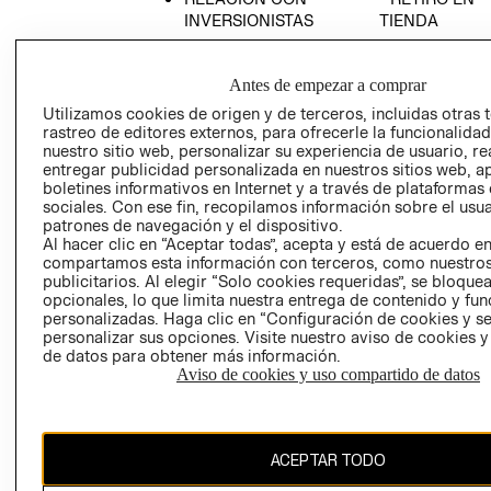
INVERSIONISTAS
TIENDA
POLÍTICA
TÉRMINOS Y
EMPRESARIAL
CONDICIONE
Antes de empezar a comprar
AVISO DE
Utilizamos cookies de origen y de terceros, incluidas otras 
PRIVACIDAD
rastreo de editores externos, para ofrecerle la funcionalid
nuestro sitio web, personalizar su experiencia de usuario, rea
GIFT CARD
entregar publicidad personalizada en nuestros sitios web, a
AVISO DE
boletines informativos en Internet y a través de plataformas
sociales. Con ese fin, recopilamos información sobre el usua
COOKIES
patrones de navegación y el dispositivo.
Al hacer clic en “Aceptar todas”, acepta y está de acuerdo e
compartamos esta información con terceros, como nuestros
publicitarios. Al elegir “Solo cookies requeridas”, se bloque
opcionales, lo que limita nuestra entrega de contenido y fu
personalizadas. Haga clic en “Configuración de cookies y se
personalizar sus opciones. Visite nuestro aviso de cookies 
de datos para obtener más información.
Chile ($)
Aviso de cookies y uso compartido de datos
CAMBIAR REGIÓN
ACEPTAR TODO