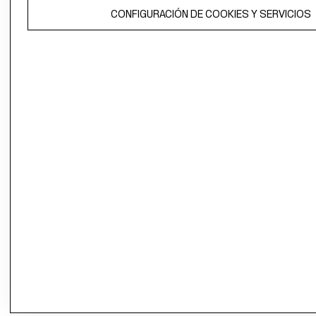
El contenido de esta página web está protegido por copyright y es
CONFIGURACIÓN DE COOKIES Y SERVICIOS
propiedad de H&M Hennes & Mauritz AB.