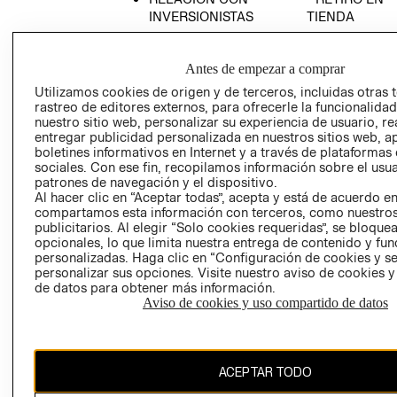
INVERSIONISTAS
TIENDA
POLÍTICA
TÉRMINOS Y
EMPRESARIAL
CONDICIONE
Antes de empezar a comprar
AVISO DE
Utilizamos cookies de origen y de terceros, incluidas otras 
PRIVACIDAD
rastreo de editores externos, para ofrecerle la funcionalid
nuestro sitio web, personalizar su experiencia de usuario, rea
GIFT CARD
entregar publicidad personalizada en nuestros sitios web, a
AVISO DE
boletines informativos en Internet y a través de plataformas
sociales. Con ese fin, recopilamos información sobre el usua
COOKIES
patrones de navegación y el dispositivo.
Al hacer clic en “Aceptar todas”, acepta y está de acuerdo e
compartamos esta información con terceros, como nuestros
publicitarios. Al elegir “Solo cookies requeridas”, se bloque
opcionales, lo que limita nuestra entrega de contenido y fu
personalizadas. Haga clic en “Configuración de cookies y se
personalizar sus opciones. Visite nuestro aviso de cookies 
de datos para obtener más información.
Chile ($)
Aviso de cookies y uso compartido de datos
CAMBIAR REGIÓN
ACEPTAR TODO