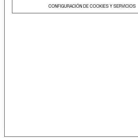
El contenido de esta página web está protegido por copyright y es
CONFIGURACIÓN DE COOKIES Y SERVICIOS
propiedad de H&M Hennes & Mauritz AB.