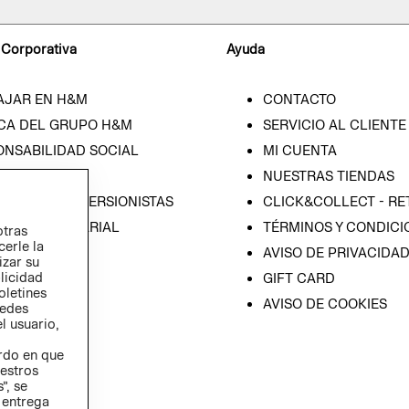
 Corporativa
Ayuda
AJAR EN H&M
CONTACTO
CA DEL GRUPO H&M
SERVICIO AL CLIENTE
ONSABILIDAD SOCIAL
MI CUENTA
SA
NUESTRAS TIENDAS
IÓN CON INVERSIONISTAS
CLICK&COLLECT - RE
ICA EMPRESARIAL
TÉRMINOS Y CONDICI
otras
cerle la
AVISO DE PRIVACIDA
izar su
blicidad
GIFT CARD
oletines
AVISO DE COOKIES
redes
l usuario,
erdo en que
estros
”, se
 entrega