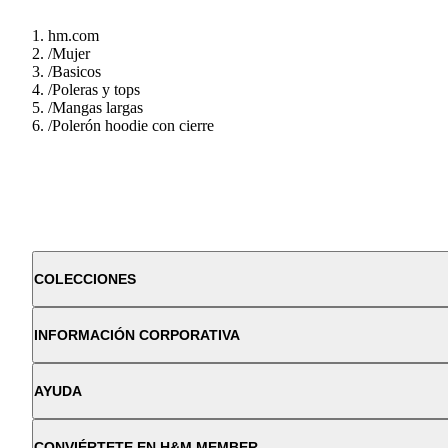
hm.com
/
Mujer
/
Basicos
/
Poleras y tops
/
Mangas largas
/
Polerón hoodie con cierre
COLECCIONES
INFORMACIÓN CORPORATIVA
AYUDA
CONVIÉRTETE EN H&M MEMBER