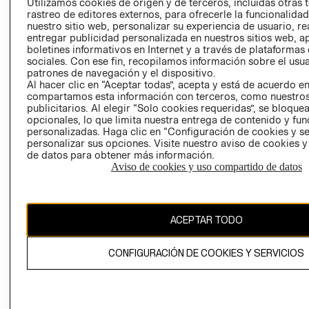
CLICK&COLL
Utilizamos cookies de origen y de terceros, incluidas otras 
rastreo de editores externos, para ofrecerle la funcionalid
RELACIÓN CON
- RETIRO EN
nuestro sitio web, personalizar su experiencia de usuario, rea
INVERSIONISTAS
TIENDA
entregar publicidad personalizada en nuestros sitios web, a
POLÍTICA
TÉRMINOS Y
boletines informativos en Internet y a través de plataformas
sociales. Con ese fin, recopilamos información sobre el usua
EMPRESARIAL
CONDICIONE
patrones de navegación y el dispositivo.
AVISO DE
Al hacer clic en “Aceptar todas”, acepta y está de acuerdo e
PRIVACIDAD
compartamos esta información con terceros, como nuestros
publicitarios. Al elegir “Solo cookies requeridas”, se bloque
GIFT CARD
opcionales, lo que limita nuestra entrega de contenido y fu
personalizadas. Haga clic en “Configuración de cookies y se
AVISO DE
personalizar sus opciones. Visite nuestro aviso de cookies 
COOKIES
de datos para obtener más información.
Aviso de cookies y uso compartido de datos
ACEPTAR TODO
Chile ($)
CONFIGURACIÓN DE COOKIES Y SERVICIOS
CAMBIAR REGIÓN