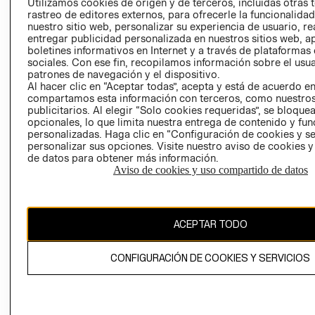
CLICK&COLL
Utilizamos cookies de origen y de terceros, incluidas otras 
rastreo de editores externos, para ofrecerle la funcionalid
RELACIÓN CON
- RETIRO EN
nuestro sitio web, personalizar su experiencia de usuario, rea
INVERSIONISTAS
TIENDA
entregar publicidad personalizada en nuestros sitios web, a
POLÍTICA
TÉRMINOS Y
boletines informativos en Internet y a través de plataformas
sociales. Con ese fin, recopilamos información sobre el usua
EMPRESARIAL
CONDICIONE
patrones de navegación y el dispositivo.
AVISO DE
Al hacer clic en “Aceptar todas”, acepta y está de acuerdo e
PRIVACIDAD
compartamos esta información con terceros, como nuestros
publicitarios. Al elegir “Solo cookies requeridas”, se bloque
GIFT CARD
opcionales, lo que limita nuestra entrega de contenido y fu
personalizadas. Haga clic en “Configuración de cookies y se
AVISO DE
personalizar sus opciones. Visite nuestro aviso de cookies 
COOKIES
de datos para obtener más información.
Aviso de cookies y uso compartido de datos
ACEPTAR TODO
Chile ($)
CONFIGURACIÓN DE COOKIES Y SERVICIOS
CAMBIAR REGIÓN