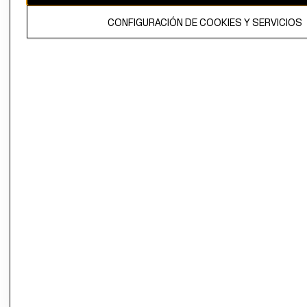
El contenido de esta página web está protegido por copyright y es
CONFIGURACIÓN DE COOKIES Y SERVICIOS
propiedad de H&M Hennes & Mauritz AB.