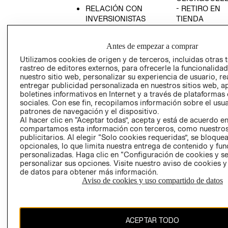
RELACIÓN CON
- RETIRO EN
INVERSIONISTAS
TIENDA
POLÍTICA
TÉRMINOS Y
EMPRESARIAL
CONDICIONE
Antes de empezar a comprar
AVISO DE
Utilizamos cookies de origen y de terceros, incluidas otras 
PRIVACIDAD
rastreo de editores externos, para ofrecerle la funcionalid
nuestro sitio web, personalizar su experiencia de usuario, rea
GIFT CARD
entregar publicidad personalizada en nuestros sitios web, a
boletines informativos en Internet y a través de plataformas
AVISO DE
sociales. Con ese fin, recopilamos información sobre el usua
COOKIES
patrones de navegación y el dispositivo.
Al hacer clic en “Aceptar todas”, acepta y está de acuerdo e
compartamos esta información con terceros, como nuestros
publicitarios. Al elegir “Solo cookies requeridas”, se bloque
opcionales, lo que limita nuestra entrega de contenido y fu
personalizadas. Haga clic en “Configuración de cookies y se
personalizar sus opciones. Visite nuestro aviso de cookies 
de datos para obtener más información.
Chile ($)
Aviso de cookies y uso compartido de datos
CAMBIAR REGIÓN
ACEPTAR TODO