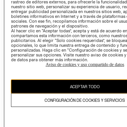
RELACIÓN CON
- RETIRO EN
rastreo de editores externos, para ofrecerle la funcionalid
INVERSIONISTAS
TIENDA
nuestro sitio web, personalizar su experiencia de usuario, rea
entregar publicidad personalizada en nuestros sitios web, a
POLÍTICA
TÉRMINOS Y
boletines informativos en Internet y a través de plataformas
EMPRESARIAL
CONDICIONE
sociales. Con ese fin, recopilamos información sobre el usua
patrones de navegación y el dispositivo.
AVISO DE
Al hacer clic en “Aceptar todas”, acepta y está de acuerdo e
PRIVACIDAD
compartamos esta información con terceros, como nuestros
publicitarios. Al elegir “Solo cookies requeridas”, se bloque
GIFT CARD
opcionales, lo que limita nuestra entrega de contenido y fu
AVISO DE
personalizadas. Haga clic en “Configuración de cookies y se
personalizar sus opciones. Visite nuestro aviso de cookies 
COOKIES
de datos para obtener más información.
Aviso de cookies y uso compartido de datos
ACEPTAR TODO
Chile ($)
CONFIGURACIÓN DE COOKIES Y SERVICIOS
CAMBIAR REGIÓN