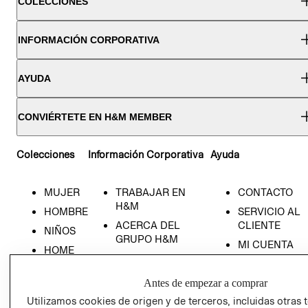
COLECCIONES
INFORMACIÓN CORPORATIVA
AYUDA
CONVIÉRTETE EN H&M MEMBER
Colecciones
Información Corporativa
Ayuda
MUJER
TRABAJAR EN
CONTACTO
H&M
HOMBRE
SERVICIO AL
ACERCA DEL
CLIENTE
NIÑOS
GRUPO H&M
MI CUENTA
HOME
RESPONSABILIDAD
NUESTRAS
SOCIAL
TIENDAS
Antes de empezar a comprar
PRENSA
CLICK&COLL
Utilizamos cookies de origen y de terceros, incluidas otras 