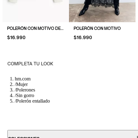
POLERÓN CON MOTIVO DE TEXTO
POLERÓN CON MOTIVO
PRICE:
$16.990
PRICE:
$16.990
COMPLETA TU LOOK
hm.com
/
Mujer
/
Polerones
/
Sin gorro
/
Polerón entallado