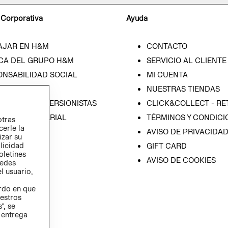
 Corporativa
Ayuda
AJAR EN H&M
CONTACTO
CA DEL GRUPO H&M
SERVICIO AL CLIENTE
ONSABILIDAD SOCIAL
MI CUENTA
SA
NUESTRAS TIENDAS
IÓN CON INVERSIONISTAS
CLICK&COLLECT - RE
ICA EMPRESARIAL
TÉRMINOS Y CONDICI
otras
cerle la
AVISO DE PRIVACIDA
izar su
blicidad
GIFT CARD
oletines
AVISO DE COOKIES
redes
l usuario,
erdo en que
estros
”, se
 entrega