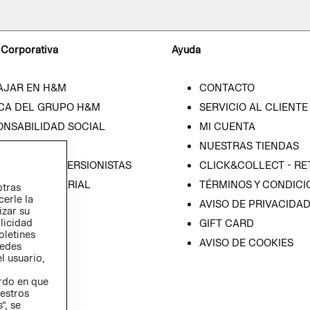
 Corporativa
Ayuda
AJAR EN H&M
CONTACTO
CA DEL GRUPO H&M
SERVICIO AL CLIENTE
ONSABILIDAD SOCIAL
MI CUENTA
SA
NUESTRAS TIENDAS
IÓN CON INVERSIONISTAS
CLICK&COLLECT - RE
ICA EMPRESARIAL
TÉRMINOS Y CONDICI
otras
cerle la
AVISO DE PRIVACIDA
izar su
blicidad
GIFT CARD
oletines
AVISO DE COOKIES
redes
l usuario,
erdo en que
estros
”, se