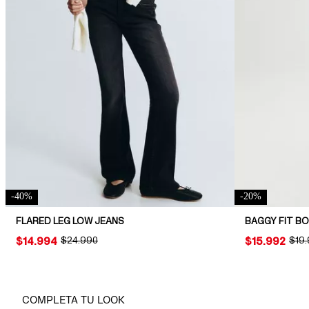
-
40
%
-
20
%
FLARED LEG LOW JEANS
BAGGY FIT B
PRICE:
$14.994
ORIGINAL PRICE:
$24.990
PRICE:
$15.992
ORIG
$19
COMPLETA TU LOOK