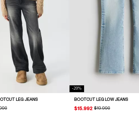
-
20
%
OOTCUT LEG JEANS
BOOTCUT LEG LOW JEANS
INAL PRICE:
.990
PRICE:
$15.992
ORIGINAL PRICE:
$19.990