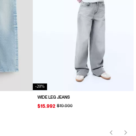
-
20
%
WIDE LEG JEANS
PRICE:
$15.992
ORIGINAL PRICE:
$19.990