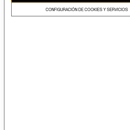
El contenido de esta página web está protegido por copyright y es
CONFIGURACIÓN DE COOKIES Y SERVICIOS
propiedad de H&M Hennes & Mauritz AB.