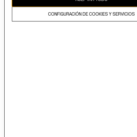
El contenido de esta página web está protegido por copyright y es
CONFIGURACIÓN DE COOKIES Y SERVICIOS
propiedad de H&M Hennes & Mauritz AB.