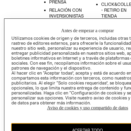
PRENSA
CLICK&COLL
RELACIÓN CON
- RETIRO EN
INVERSIONISTAS
TIENDA
POLÍTICA
TÉRMINOS Y
EMPRESARIAL
CONDICIONE
Antes de empezar a comprar
Utilizamos cookies de origen y de terceros, incluidas otras 
AVISO DE
rastreo de editores externos, para ofrecerle la funcionalid
PRIVACIDAD
nuestro sitio web, personalizar su experiencia de usuario, rea
GIFT CARD
entregar publicidad personalizada en nuestros sitios web, a
boletines informativos en Internet y a través de plataformas
AVISO DE
sociales. Con ese fin, recopilamos información sobre el usua
COOKIES
patrones de navegación y el dispositivo.
Al hacer clic en “Aceptar todas”, acepta y está de acuerdo e
compartamos esta información con terceros, como nuestros
publicitarios. Al elegir “Solo cookies requeridas”, se bloque
opcionales, lo que limita nuestra entrega de contenido y fu
personalizadas. Haga clic en “Configuración de cookies y se
personalizar sus opciones. Visite nuestro aviso de cookies 
de datos para obtener más información.
Chile ($)
Aviso de cookies y uso compartido de datos
CAMBIAR REGIÓN
ACEPTAR TODO