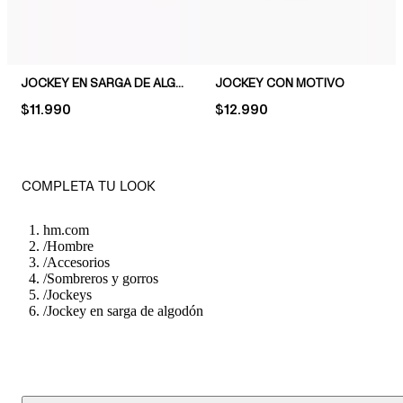
JOCKEY EN SARGA DE ALGODÓN CON MOTIVO
JOCKEY CON MOTIVO
PRICE:
$11.990
PRICE:
$12.990
COMPLETA TU LOOK
hm.com
/
Hombre
/
Accesorios
/
Sombreros y gorros
/
Jockeys
/
Jockey en sarga de algodón