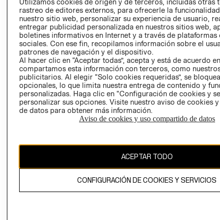
CLICK&COLL
Utilizamos cookies de origen y de terceros, incluidas otras 
rastreo de editores externos, para ofrecerle la funcionalid
RELACIÓN CON
- RETIRO EN
nuestro sitio web, personalizar su experiencia de usuario, rea
INVERSIONISTAS
TIENDA
entregar publicidad personalizada en nuestros sitios web, a
POLÍTICA
TÉRMINOS Y
boletines informativos en Internet y a través de plataformas
sociales. Con ese fin, recopilamos información sobre el usua
EMPRESARIAL
CONDICIONE
patrones de navegación y el dispositivo.
AVISO DE
Al hacer clic en “Aceptar todas”, acepta y está de acuerdo e
PRIVACIDAD
compartamos esta información con terceros, como nuestros
publicitarios. Al elegir “Solo cookies requeridas”, se bloque
GIFT CARD
opcionales, lo que limita nuestra entrega de contenido y fu
personalizadas. Haga clic en “Configuración de cookies y se
AVISO DE
personalizar sus opciones. Visite nuestro aviso de cookies 
COOKIES
de datos para obtener más información.
Aviso de cookies y uso compartido de datos
ACEPTAR TODO
Chile ($)
CONFIGURACIÓN DE COOKIES Y SERVICIOS
CAMBIAR REGIÓN