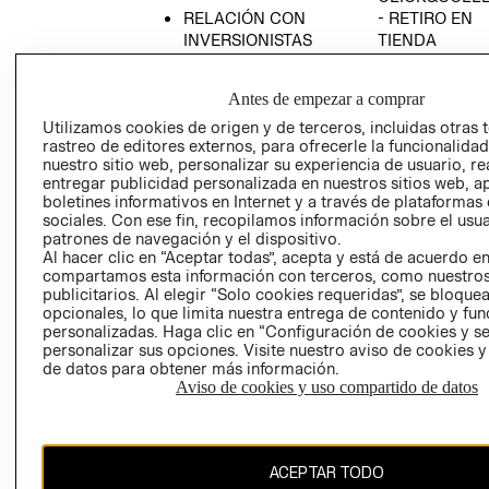
RELACIÓN CON
- RETIRO EN
INVERSIONISTAS
TIENDA
POLÍTICA
TÉRMINOS Y
EMPRESARIAL
CONDICIONE
Antes de empezar a comprar
AVISO DE
Utilizamos cookies de origen y de terceros, incluidas otras 
PRIVACIDAD
rastreo de editores externos, para ofrecerle la funcionalid
nuestro sitio web, personalizar su experiencia de usuario, rea
GIFT CARD
entregar publicidad personalizada en nuestros sitios web, a
boletines informativos en Internet y a través de plataformas
AVISO DE
sociales. Con ese fin, recopilamos información sobre el usua
COOKIES
patrones de navegación y el dispositivo.
Al hacer clic en “Aceptar todas”, acepta y está de acuerdo e
compartamos esta información con terceros, como nuestros
publicitarios. Al elegir “Solo cookies requeridas”, se bloque
opcionales, lo que limita nuestra entrega de contenido y fu
personalizadas. Haga clic en “Configuración de cookies y se
personalizar sus opciones. Visite nuestro aviso de cookies 
de datos para obtener más información.
Chile ($)
Aviso de cookies y uso compartido de datos
CAMBIAR REGIÓN
ACEPTAR TODO