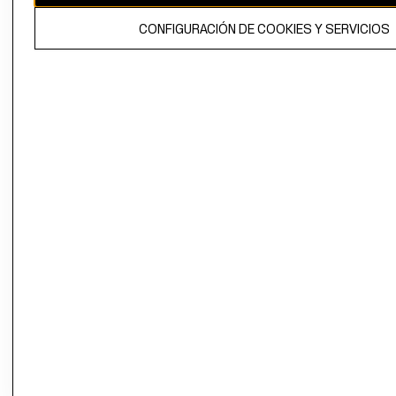
El contenido de esta página web está protegido por copyright y es
CONFIGURACIÓN DE COOKIES Y SERVICIOS
propiedad de H&M Hennes & Mauritz AB.