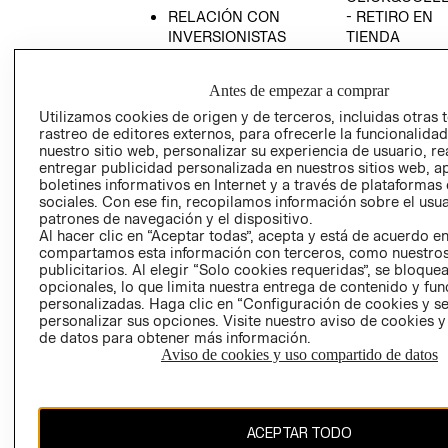
RELACIÓN CON
- RETIRO EN
INVERSIONISTAS
TIENDA
POLÍTICA
TÉRMINOS Y
EMPRESARIAL
CONDICIONE
Antes de empezar a comprar
AVISO DE
Utilizamos cookies de origen y de terceros, incluidas otras 
PRIVACIDAD
rastreo de editores externos, para ofrecerle la funcionalid
nuestro sitio web, personalizar su experiencia de usuario, rea
GIFT CARD
entregar publicidad personalizada en nuestros sitios web, a
boletines informativos en Internet y a través de plataformas
AVISO DE
sociales. Con ese fin, recopilamos información sobre el usua
COOKIES
patrones de navegación y el dispositivo.
Al hacer clic en “Aceptar todas”, acepta y está de acuerdo e
compartamos esta información con terceros, como nuestros
publicitarios. Al elegir “Solo cookies requeridas”, se bloque
opcionales, lo que limita nuestra entrega de contenido y fu
personalizadas. Haga clic en “Configuración de cookies y se
personalizar sus opciones. Visite nuestro aviso de cookies 
de datos para obtener más información.
Chile ($)
Aviso de cookies y uso compartido de datos
CAMBIAR REGIÓN
ACEPTAR TODO