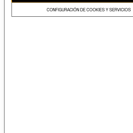
El contenido de esta página web está protegido por copyright y es
CONFIGURACIÓN DE COOKIES Y SERVICIOS
propiedad de H&M Hennes & Mauritz AB.