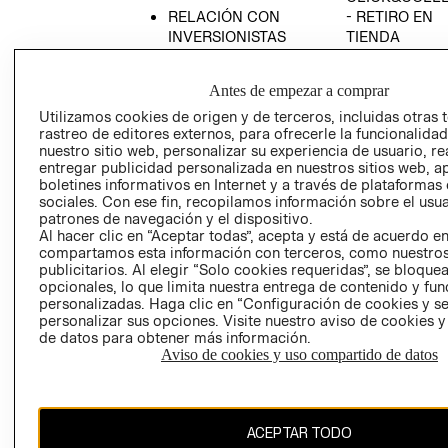
RELACIÓN CON
- RETIRO EN
INVERSIONISTAS
TIENDA
POLÍTICA
TÉRMINOS Y
EMPRESARIAL
CONDICIONE
Antes de empezar a comprar
AVISO DE
Utilizamos cookies de origen y de terceros, incluidas otras 
PRIVACIDAD
rastreo de editores externos, para ofrecerle la funcionalid
nuestro sitio web, personalizar su experiencia de usuario, rea
GIFT CARD
entregar publicidad personalizada en nuestros sitios web, a
boletines informativos en Internet y a través de plataformas
AVISO DE
sociales. Con ese fin, recopilamos información sobre el usua
COOKIES
patrones de navegación y el dispositivo.
Al hacer clic en “Aceptar todas”, acepta y está de acuerdo e
compartamos esta información con terceros, como nuestros
publicitarios. Al elegir “Solo cookies requeridas”, se bloque
opcionales, lo que limita nuestra entrega de contenido y fu
personalizadas. Haga clic en “Configuración de cookies y se
personalizar sus opciones. Visite nuestro aviso de cookies 
de datos para obtener más información.
Chile ($)
Aviso de cookies y uso compartido de datos
CAMBIAR REGIÓN
ACEPTAR TODO