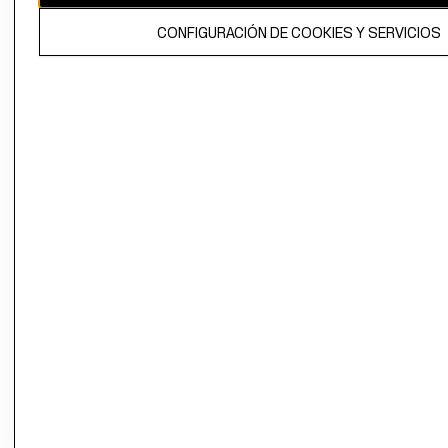
El contenido de esta página web está protegido por copyright y es
CONFIGURACIÓN DE COOKIES Y SERVICIOS
propiedad de H&M Hennes & Mauritz AB.