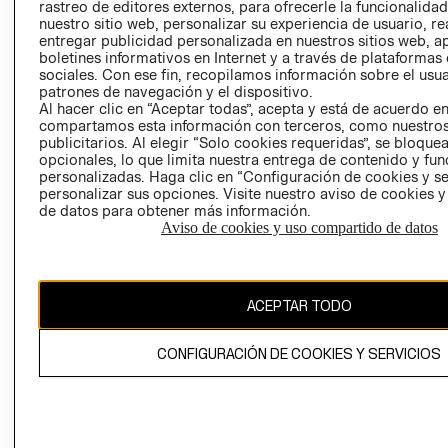
RELACIÓN CON
- RETIRO EN
rastreo de editores externos, para ofrecerle la funcionalid
INVERSIONISTAS
TIENDA
nuestro sitio web, personalizar su experiencia de usuario, rea
entregar publicidad personalizada en nuestros sitios web, a
POLÍTICA
TÉRMINOS Y
boletines informativos en Internet y a través de plataformas
EMPRESARIAL
CONDICIONE
sociales. Con ese fin, recopilamos información sobre el usua
patrones de navegación y el dispositivo.
AVISO DE
Al hacer clic en “Aceptar todas”, acepta y está de acuerdo e
PRIVACIDAD
compartamos esta información con terceros, como nuestros
publicitarios. Al elegir “Solo cookies requeridas”, se bloque
GIFT CARD
opcionales, lo que limita nuestra entrega de contenido y fu
AVISO DE
personalizadas. Haga clic en “Configuración de cookies y se
personalizar sus opciones. Visite nuestro aviso de cookies 
COOKIES
de datos para obtener más información.
Aviso de cookies y uso compartido de datos
ACEPTAR TODO
Chile ($)
CONFIGURACIÓN DE COOKIES Y SERVICIOS
CAMBIAR REGIÓN