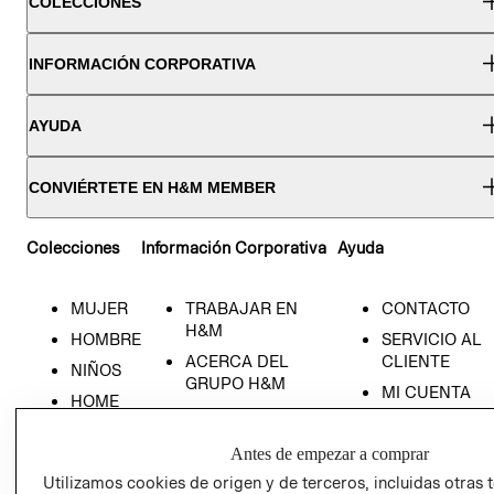
COLECCIONES
INFORMACIÓN CORPORATIVA
AYUDA
CONVIÉRTETE EN H&M MEMBER
Colecciones
Información Corporativa
Ayuda
MUJER
TRABAJAR EN
CONTACTO
H&M
HOMBRE
SERVICIO AL
ACERCA DEL
CLIENTE
NIÑOS
GRUPO H&M
MI CUENTA
HOME
RESPONSABILIDAD
NUESTRAS
SOCIAL
TIENDAS
Antes de empezar a comprar
PRENSA
CLICK&COLL
Utilizamos cookies de origen y de terceros, incluidas otras 