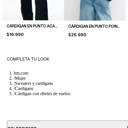
CÁRDIGAN EN PUNTO ACANALADO
CÁRDIGAN EN PUNTO POINTELLE
PRICE:
$16.990
PRICE:
$26.990
COMPLETA TU LOOK
hm.com
/
Mujer
/
Sweaters y cardigans
/
Cardigans
/
Cárdigan con ribetes de vuelos