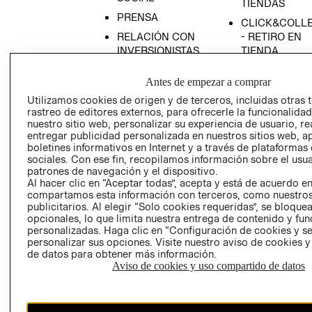
TIENDAS
PRENSA
CLICK&COLL
RELACIÓN CON
- RETIRO EN
INVERSIONISTAS
TIENDA
POLÍTICA
TÉRMINOS Y
Antes de empezar a comprar
EMPRESARIAL
CONDICIONE
Utilizamos cookies de origen y de terceros, incluidas otras 
AVISO DE
rastreo de editores externos, para ofrecerle la funcionalid
PRIVACIDAD
nuestro sitio web, personalizar su experiencia de usuario, rea
entregar publicidad personalizada en nuestros sitios web, a
GIFT CARD
boletines informativos en Internet y a través de plataformas
AVISO DE
sociales. Con ese fin, recopilamos información sobre el usua
COOKIES
patrones de navegación y el dispositivo.
Al hacer clic en “Aceptar todas”, acepta y está de acuerdo e
compartamos esta información con terceros, como nuestros
publicitarios. Al elegir “Solo cookies requeridas”, se bloque
opcionales, lo que limita nuestra entrega de contenido y fu
personalizadas. Haga clic en “Configuración de cookies y se
personalizar sus opciones. Visite nuestro aviso de cookies 
de datos para obtener más información.
Aviso de cookies y uso compartido de datos
Chile ($)
CAMBIAR REGIÓN