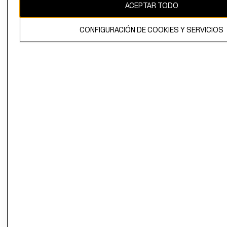
ACEPTAR TODO
CONFIGURACIÓN DE COOKIES Y SERVICIOS
El contenido de esta página web está protegido por copyright y es
propiedad de H&M Hennes & Mauritz AB.