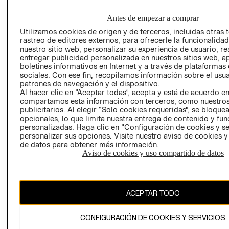
EMPRESARIAL
CONDICIONE
Antes de empezar a comprar
AVISO DE
PRIVACIDAD
Utilizamos cookies de origen y de terceros, incluidas otras 
rastreo de editores externos, para ofrecerle la funcionalid
GIFT CARD
nuestro sitio web, personalizar su experiencia de usuario, rea
entregar publicidad personalizada en nuestros sitios web, a
AVISO DE
boletines informativos en Internet y a través de plataformas
COOKIES
sociales. Con ese fin, recopilamos información sobre el usua
patrones de navegación y el dispositivo.
Al hacer clic en “Aceptar todas”, acepta y está de acuerdo e
compartamos esta información con terceros, como nuestros
publicitarios. Al elegir “Solo cookies requeridas”, se bloque
opcionales, lo que limita nuestra entrega de contenido y fu
personalizadas. Haga clic en “Configuración de cookies y se
personalizar sus opciones. Visite nuestro aviso de cookies 
Chile ($)
de datos para obtener más información.
Aviso de cookies y uso compartido de datos
CAMBIAR REGIÓN
ACEPTAR TODO
El contenido de esta página web está protegido por copyright y es
propiedad de H&M Hennes & Mauritz AB.
CONFIGURACIÓN DE COOKIES Y SERVICIOS