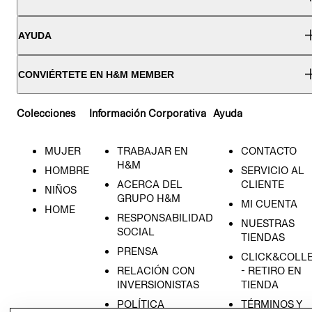
AYUDA
CONVIÉRTETE EN H&M MEMBER
Colecciones
Información Corporativa
Ayuda
MUJER
TRABAJAR EN
CONTACTO
H&M
HOMBRE
SERVICIO AL
ACERCA DEL
CLIENTE
NIÑOS
GRUPO H&M
MI CUENTA
HOME
RESPONSABILIDAD
NUESTRAS
SOCIAL
TIENDAS
PRENSA
CLICK&COLL
RELACIÓN CON
- RETIRO EN
INVERSIONISTAS
TIENDA
POLÍTICA
TÉRMINOS Y