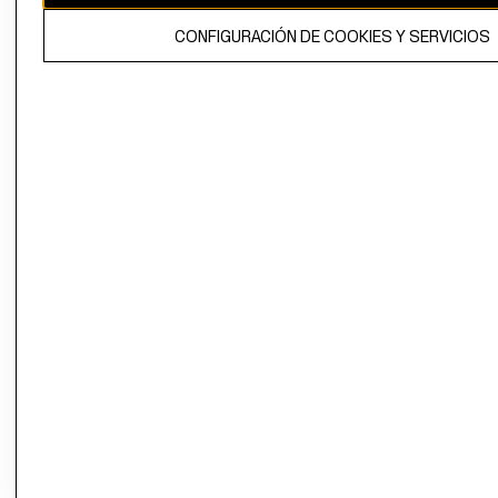
El contenido de esta página web está protegido por copyright y es
CONFIGURACIÓN DE COOKIES Y SERVICIOS
propiedad de H&M Hennes & Mauritz AB.