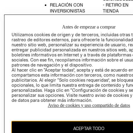
RELACIÓN CON
- RETIRO EN
INVERSIONISTAS
TIENDA
POLÍTICA
TÉRMINOS Y
EMPRESARIAL
CONDICIONE
Antes de empezar a comprar
AVISO DE
Utilizamos cookies de origen y de terceros, incluidas otras 
PRIVACIDAD
rastreo de editores externos, para ofrecerle la funcionalid
nuestro sitio web, personalizar su experiencia de usuario, rea
GIFT CARD
entregar publicidad personalizada en nuestros sitios web, a
boletines informativos en Internet y a través de plataformas
AVISO DE
sociales. Con ese fin, recopilamos información sobre el usua
COOKIES
patrones de navegación y el dispositivo.
Al hacer clic en “Aceptar todas”, acepta y está de acuerdo e
compartamos esta información con terceros, como nuestros
publicitarios. Al elegir “Solo cookies requeridas”, se bloque
opcionales, lo que limita nuestra entrega de contenido y fu
personalizadas. Haga clic en “Configuración de cookies y se
personalizar sus opciones. Visite nuestro aviso de cookies 
de datos para obtener más información.
Chile ($)
Aviso de cookies y uso compartido de datos
CAMBIAR REGIÓN
ACEPTAR TODO