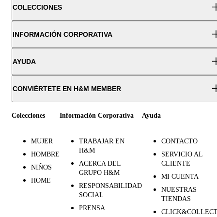
COLECCIONES
INFORMACIÓN CORPORATIVA
AYUDA
CONVIÉRTETE EN H&M MEMBER
Colecciones
Información Corporativa
Ayuda
MUJER
TRABAJAR EN
CONTACTO
H&M
HOMBRE
SERVICIO AL
ACERCA DEL
CLIENTE
NIÑOS
GRUPO H&M
MI CUENTA
HOME
RESPONSABILIDAD
NUESTRAS
SOCIAL
TIENDAS
PRENSA
CLICK&COLLEC