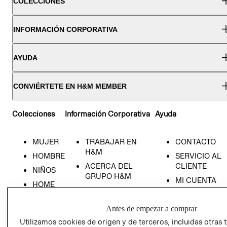
COLECCIONES
INFORMACIÓN CORPORATIVA
AYUDA
CONVIÉRTETE EN H&M MEMBER
Colecciones
Información Corporativa
Ayuda
MUJER
TRABAJAR EN
CONTACTO
H&M
HOMBRE
SERVICIO AL
ACERCA DEL
CLIENTE
NIÑOS
GRUPO H&M
MI CUENTA
HOME
RESPONSABILIDAD
NUESTRAS
SOCIAL
TIENDAS
Antes de empezar a comprar
PRENSA
CLICK&COLL
Utilizamos cookies de origen y de terceros, incluidas otras 