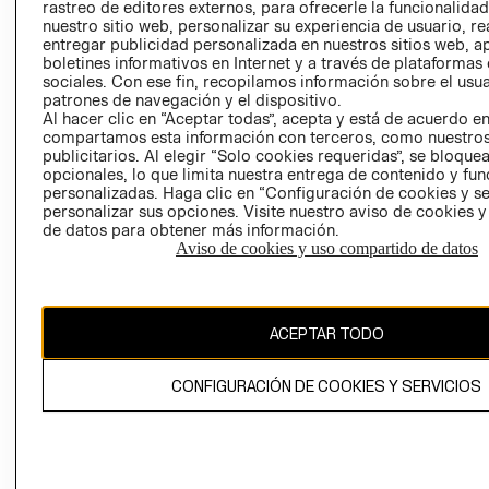
RELACIÓN CON
- RETIRO EN
rastreo de editores externos, para ofrecerle la funcionalid
INVERSIONISTAS
TIENDA
nuestro sitio web, personalizar su experiencia de usuario, rea
entregar publicidad personalizada en nuestros sitios web, a
POLÍTICA
TÉRMINOS Y
boletines informativos en Internet y a través de plataformas
EMPRESARIAL
CONDICIONE
sociales. Con ese fin, recopilamos información sobre el usua
patrones de navegación y el dispositivo.
AVISO DE
Al hacer clic en “Aceptar todas”, acepta y está de acuerdo e
PRIVACIDAD
compartamos esta información con terceros, como nuestros
publicitarios. Al elegir “Solo cookies requeridas”, se bloque
GIFT CARD
opcionales, lo que limita nuestra entrega de contenido y fu
AVISO DE
personalizadas. Haga clic en “Configuración de cookies y se
personalizar sus opciones. Visite nuestro aviso de cookies 
COOKIES
de datos para obtener más información.
Aviso de cookies y uso compartido de datos
ACEPTAR TODO
Chile ($)
CONFIGURACIÓN DE COOKIES Y SERVICIOS
CAMBIAR REGIÓN