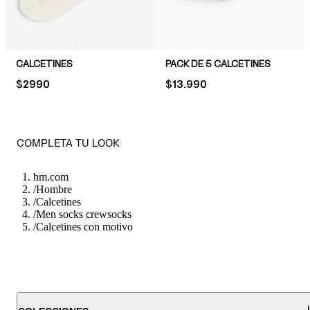
CALCETINES
PACK DE 5 CALCETINES
PRICE:
$2990
PRICE:
$13.990
COMPLETA TU LOOK
hm.com
/
Hombre
/
Calcetines
/
Men socks crewsocks
/
Calcetines con motivo