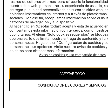
RELACIÓN CON
- RETIRO EN
rastreo de editores externos, para ofrecerle la funcionalid
INVERSIONISTAS
TIENDA
nuestro sitio web, personalizar su experiencia de usuario, rea
entregar publicidad personalizada en nuestros sitios web, a
POLÍTICA
TÉRMINOS Y
boletines informativos en Internet y a través de plataformas
EMPRESARIAL
CONDICIONE
sociales. Con ese fin, recopilamos información sobre el usua
patrones de navegación y el dispositivo.
AVISO DE
Al hacer clic en “Aceptar todas”, acepta y está de acuerdo e
PRIVACIDAD
compartamos esta información con terceros, como nuestros
publicitarios. Al elegir “Solo cookies requeridas”, se bloque
GIFT CARD
opcionales, lo que limita nuestra entrega de contenido y fu
AVISO DE
personalizadas. Haga clic en “Configuración de cookies y se
personalizar sus opciones. Visite nuestro aviso de cookies 
COOKIES
de datos para obtener más información.
Aviso de cookies y uso compartido de datos
ACEPTAR TODO
Chile ($)
CONFIGURACIÓN DE COOKIES Y SERVICIOS
CAMBIAR REGIÓN