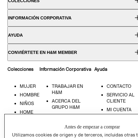
COLECCIONES
INFORMACIÓN CORPORATIVA
AYUDA
CONVIÉRTETE EN H&M MEMBER
Colecciones
Información Corporativa
Ayuda
MUJER
TRABAJAR EN
CONTACTO
H&M
HOMBRE
SERVICIO AL
ACERCA DEL
CLIENTE
NIÑOS
GRUPO H&M
MI CUENTA
HOME
RESPONSABILIDAD
NUESTRAS
SOCIAL
TIENDAS
Antes de empezar a comprar
PRENSA
CLICK&COLL
Utilizamos cookies de origen y de terceros, incluidas otras 