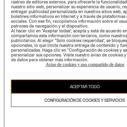
RELACIÓN CON
- RETIRO EN
rastreo de editores externos, para ofrecerle la funcionalid
INVERSIONISTAS
TIENDA
nuestro sitio web, personalizar su experiencia de usuario, rea
entregar publicidad personalizada en nuestros sitios web, a
POLÍTICA
TÉRMINOS Y
boletines informativos en Internet y a través de plataformas
EMPRESARIAL
CONDICIONE
sociales. Con ese fin, recopilamos información sobre el usua
patrones de navegación y el dispositivo.
AVISO DE
Al hacer clic en “Aceptar todas”, acepta y está de acuerdo e
PRIVACIDAD
compartamos esta información con terceros, como nuestros
publicitarios. Al elegir “Solo cookies requeridas”, se bloque
GIFT CARD
opcionales, lo que limita nuestra entrega de contenido y fu
AVISO DE
personalizadas. Haga clic en “Configuración de cookies y se
personalizar sus opciones. Visite nuestro aviso de cookies 
COOKIES
de datos para obtener más información.
Aviso de cookies y uso compartido de datos
ACEPTAR TODO
Chile ($)
CONFIGURACIÓN DE COOKIES Y SERVICIOS
CAMBIAR REGIÓN