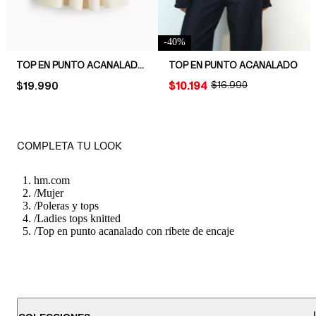
-
40
%
TOP EN PUNTO ACANALADO CON PEPLUM
TOP EN PUNTO ACANALADO
PRICE:
$19.990
PRICE:
$10.194
ORIGINAL PRICE:
$16.990
COMPLETA TU LOOK
hm.com
/
Mujer
/
Poleras y tops
/
Ladies tops knitted
/
Top en punto acanalado con ribete de encaje