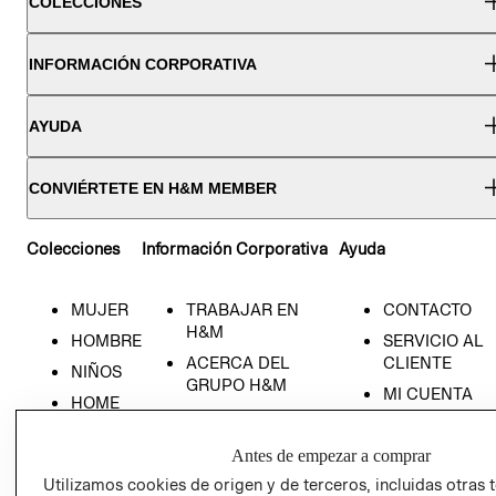
COLECCIONES
INFORMACIÓN CORPORATIVA
AYUDA
CONVIÉRTETE EN H&M MEMBER
Colecciones
Información Corporativa
Ayuda
MUJER
TRABAJAR EN
CONTACTO
H&M
HOMBRE
SERVICIO AL
ACERCA DEL
CLIENTE
NIÑOS
GRUPO H&M
MI CUENTA
HOME
RESPONSABILIDAD
NUESTRAS
SOCIAL
TIENDAS
Antes de empezar a comprar
PRENSA
CLICK&COLL
Utilizamos cookies de origen y de terceros, incluidas otras 