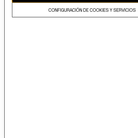
El contenido de esta página web está protegido por copyright y es
CONFIGURACIÓN DE COOKIES Y SERVICIOS
propiedad de H&M Hennes & Mauritz AB.