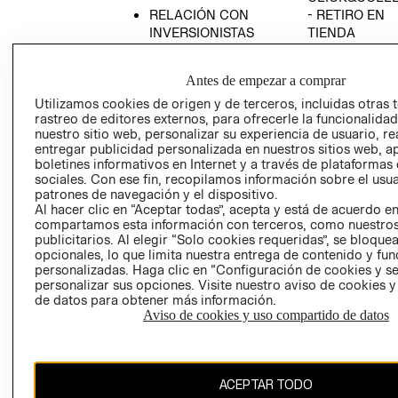
RELACIÓN CON
- RETIRO EN
INVERSIONISTAS
TIENDA
POLÍTICA
TÉRMINOS Y
EMPRESARIAL
CONDICIONE
Antes de empezar a comprar
AVISO DE
Utilizamos cookies de origen y de terceros, incluidas otras 
PRIVACIDAD
rastreo de editores externos, para ofrecerle la funcionalid
nuestro sitio web, personalizar su experiencia de usuario, rea
GIFT CARD
entregar publicidad personalizada en nuestros sitios web, a
boletines informativos en Internet y a través de plataformas
AVISO DE
sociales. Con ese fin, recopilamos información sobre el usua
COOKIES
patrones de navegación y el dispositivo.
Al hacer clic en “Aceptar todas”, acepta y está de acuerdo e
compartamos esta información con terceros, como nuestros
publicitarios. Al elegir “Solo cookies requeridas”, se bloque
opcionales, lo que limita nuestra entrega de contenido y fu
personalizadas. Haga clic en “Configuración de cookies y se
personalizar sus opciones. Visite nuestro aviso de cookies 
de datos para obtener más información.
Chile ($)
Aviso de cookies y uso compartido de datos
CAMBIAR REGIÓN
ACEPTAR TODO