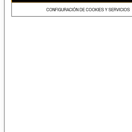
El contenido de esta página web está protegido por copyright y es
CONFIGURACIÓN DE COOKIES Y SERVICIOS
propiedad de H&M Hennes & Mauritz AB.