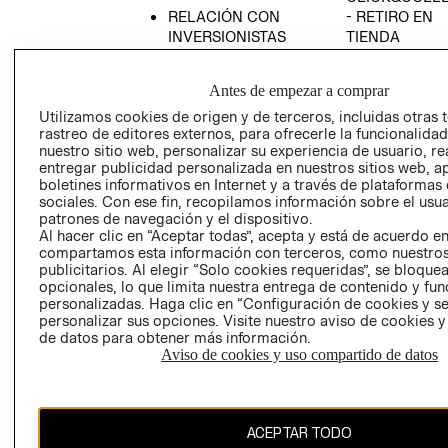
RELACIÓN CON
- RETIRO EN
INVERSIONISTAS
TIENDA
POLÍTICA
TÉRMINOS Y
EMPRESARIAL
CONDICIONE
Antes de empezar a comprar
AVISO DE
Utilizamos cookies de origen y de terceros, incluidas otras 
PRIVACIDAD
rastreo de editores externos, para ofrecerle la funcionalid
nuestro sitio web, personalizar su experiencia de usuario, rea
GIFT CARD
entregar publicidad personalizada en nuestros sitios web, a
boletines informativos en Internet y a través de plataformas
AVISO DE
sociales. Con ese fin, recopilamos información sobre el usua
COOKIES
patrones de navegación y el dispositivo.
Al hacer clic en “Aceptar todas”, acepta y está de acuerdo e
compartamos esta información con terceros, como nuestros
publicitarios. Al elegir “Solo cookies requeridas”, se bloque
opcionales, lo que limita nuestra entrega de contenido y fu
personalizadas. Haga clic en “Configuración de cookies y se
personalizar sus opciones. Visite nuestro aviso de cookies 
de datos para obtener más información.
Chile ($)
Aviso de cookies y uso compartido de datos
CAMBIAR REGIÓN
ACEPTAR TODO