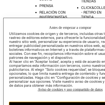
TIENDAS
PRENSA
CLICK&COLL
RELACIÓN CON
- RETIRO EN
INVERSIONISTAS
TIENDA
POLÍTICA
TÉRMINOS Y
Antes de empezar a comprar
EMPRESARIAL
CONDICIONE
Utilizamos cookies de origen y de terceros, incluidas otras 
AVISO DE
rastreo de editores externos, para ofrecerle la funcionalid
PRIVACIDAD
nuestro sitio web, personalizar su experiencia de usuario, rea
entregar publicidad personalizada en nuestros sitios web, a
GIFT CARD
boletines informativos en Internet y a través de plataformas
AVISO DE
sociales. Con ese fin, recopilamos información sobre el usua
COOKIES
patrones de navegación y el dispositivo.
Al hacer clic en “Aceptar todas”, acepta y está de acuerdo e
compartamos esta información con terceros, como nuestros
publicitarios. Al elegir “Solo cookies requeridas”, se bloque
opcionales, lo que limita nuestra entrega de contenido y fu
personalizadas. Haga clic en “Configuración de cookies y se
personalizar sus opciones. Visite nuestro aviso de cookies 
de datos para obtener más información.
Aviso de cookies y uso compartido de datos
Chile ($)
CAMBIAR REGIÓN