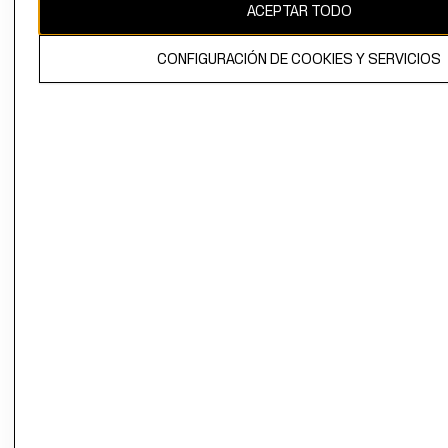
ACEPTAR TODO
CONFIGURACIÓN DE COOKIES Y SERVICIOS
El contenido de esta página web está protegido por copyright y es
propiedad de H&M Hennes & Mauritz AB.