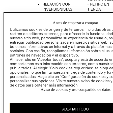
RELACIÓN CON
- RETIRO EN
INVERSIONISTAS
TIENDA
POLÍTICA
TÉRMINOS Y
EMPRESARIAL
CONDICIONE
Antes de empezar a comprar
AVISO DE
Utilizamos cookies de origen y de terceros, incluidas otras 
PRIVACIDAD
rastreo de editores externos, para ofrecerle la funcionalid
nuestro sitio web, personalizar su experiencia de usuario, rea
GIFT CARD
entregar publicidad personalizada en nuestros sitios web, a
boletines informativos en Internet y a través de plataformas
AVISO DE
sociales. Con ese fin, recopilamos información sobre el usua
COOKIES
patrones de navegación y el dispositivo.
Al hacer clic en “Aceptar todas”, acepta y está de acuerdo e
compartamos esta información con terceros, como nuestros
publicitarios. Al elegir “Solo cookies requeridas”, se bloque
opcionales, lo que limita nuestra entrega de contenido y fu
personalizadas. Haga clic en “Configuración de cookies y se
personalizar sus opciones. Visite nuestro aviso de cookies 
de datos para obtener más información.
Chile ($)
Aviso de cookies y uso compartido de datos
CAMBIAR REGIÓN
ACEPTAR TODO