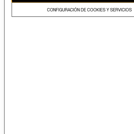
El contenido de esta página web está protegido por copyright y es
CONFIGURACIÓN DE COOKIES Y SERVICIOS
propiedad de H&M Hennes & Mauritz AB.