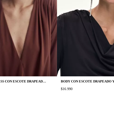
BODY COLALESS CON ESCOTE DRAPEADO EN V
PRICE:
$16.990