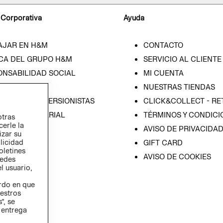
 Corporativa
Ayuda
AJAR EN H&M
CONTACTO
CA DEL GRUPO H&M
SERVICIO AL CLIENTE
ONSABILIDAD SOCIAL
MI CUENTA
SA
NUESTRAS TIENDAS
IÓN CON INVERSIONISTAS
CLICK&COLLECT - RE
ICA EMPRESARIAL
TÉRMINOS Y CONDICI
otras
cerle la
AVISO DE PRIVACIDA
izar su
blicidad
GIFT CARD
oletines
AVISO DE COOKIES
redes
l usuario,
erdo en que
estros
”, se
 entrega