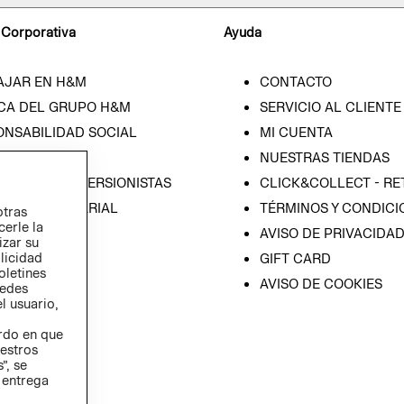
 Corporativa
Ayuda
AJAR EN H&M
CONTACTO
CA DEL GRUPO H&M
SERVICIO AL CLIENTE
ONSABILIDAD SOCIAL
MI CUENTA
SA
NUESTRAS TIENDAS
IÓN CON INVERSIONISTAS
CLICK&COLLECT - RE
ICA EMPRESARIAL
TÉRMINOS Y CONDICI
otras
cerle la
AVISO DE PRIVACIDA
izar su
blicidad
GIFT CARD
oletines
AVISO DE COOKIES
redes
l usuario,
erdo en que
estros
”, se
 entrega