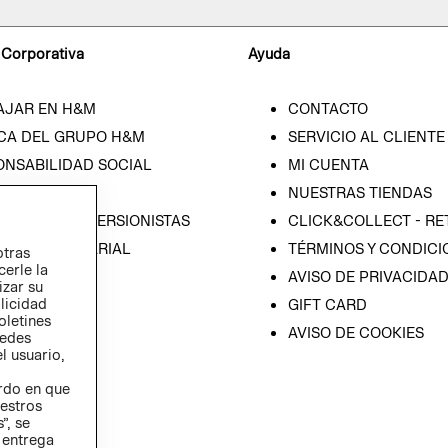
 Corporativa
Ayuda
AJAR EN H&M
CONTACTO
CA DEL GRUPO H&M
SERVICIO AL CLIENTE
ONSABILIDAD SOCIAL
MI CUENTA
SA
NUESTRAS TIENDAS
IÓN CON INVERSIONISTAS
CLICK&COLLECT - RE
ICA EMPRESARIAL
TÉRMINOS Y CONDICI
otras
cerle la
AVISO DE PRIVACIDA
izar su
blicidad
GIFT CARD
oletines
AVISO DE COOKIES
redes
l usuario,
erdo en que
estros
”, se
 entrega