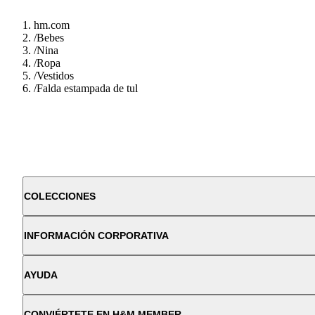
hm.com
/
Bebes
/
Nina
/
Ropa
/
Vestidos
/
Falda estampada de tul
COLECCIONES
INFORMACIÓN CORPORATIVA
AYUDA
CONVIÉRTETE EN H&M MEMBER