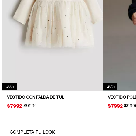
-
20
%
-
20
%
VESTIDO CON FALDA DE TUL
VESTIDO POL
PRICE:
$7992
ORIGINAL PRICE:
$9990
PRICE:
$7992
ORIGI
$999
COMPLETA TU LOOK