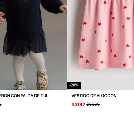
-
20
%
ERÓN CON FALDA DE TUL
VESTIDO DE ALGODÓN
NAL PRICE:
0
PRICE:
$3192
ORIGINAL PRICE:
$3990