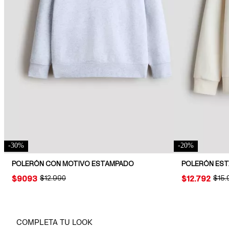
-
30
%
-
20
%
POLERÓN CON MOTIVO ESTAMPADO
POLERÓN ES
PRICE:
$9093
ORIGINAL PRICE:
$12.990
PRICE:
$12.792
ORIG
$15.
COMPLETA TU LOOK