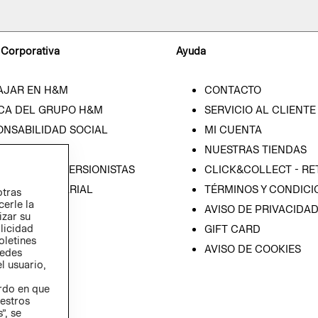
 Corporativa
Ayuda
AJAR EN H&M
CONTACTO
CA DEL GRUPO H&M
SERVICIO AL CLIENTE
ONSABILIDAD SOCIAL
MI CUENTA
SA
NUESTRAS TIENDAS
IÓN CON INVERSIONISTAS
CLICK&COLLECT - RE
ICA EMPRESARIAL
TÉRMINOS Y CONDICI
otras
cerle la
AVISO DE PRIVACIDA
izar su
blicidad
GIFT CARD
oletines
AVISO DE COOKIES
redes
l usuario,
erdo en que
estros
”, se