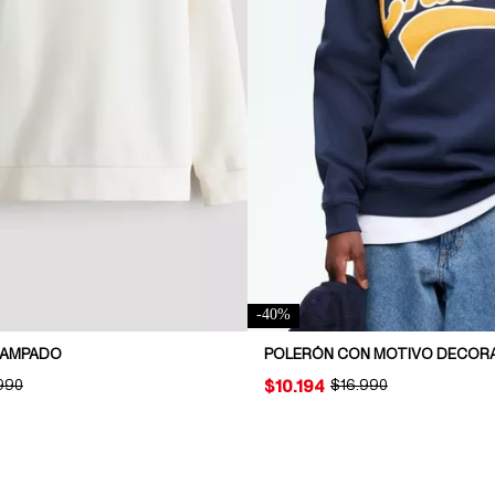
-
40
%
TAMPADO
POLERÓN CON MOTIVO DECOR
INAL PRICE:
990
PRICE:
$10.194
ORIGINAL PRICE:
$16.990