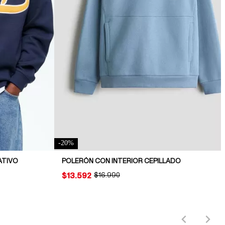
-
20
%
ATIVO
POLERÓN CON INTERIOR CEPILLADO
PRICE:
$13.592
ORIGINAL PRICE:
$16.990