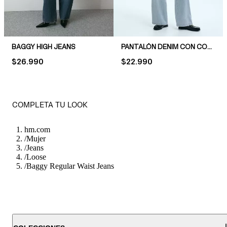
BAGGY HIGH JEANS
PANTALÓN DENIM CON CORDÓN DE AJUSTE
PRICE:
$26.990
PRICE:
$22.990
COMPLETA TU LOOK
hm.com
/
Mujer
/
Jeans
/
Loose
/
Baggy Regular Waist Jeans