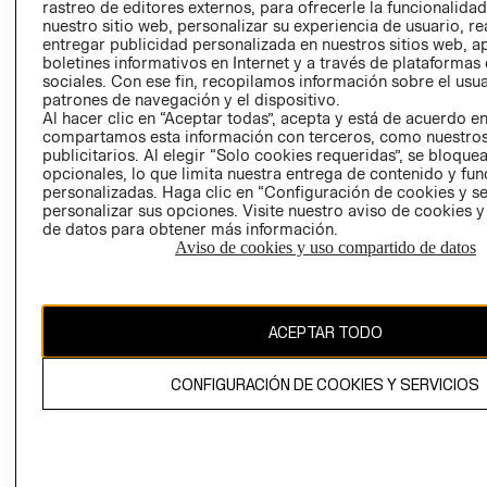
RELACIÓN CON
- RETIRO EN
rastreo de editores externos, para ofrecerle la funcionalid
INVERSIONISTAS
TIENDA
nuestro sitio web, personalizar su experiencia de usuario, rea
entregar publicidad personalizada en nuestros sitios web, a
POLÍTICA
TÉRMINOS Y
boletines informativos en Internet y a través de plataformas
EMPRESARIAL
CONDICIONE
sociales. Con ese fin, recopilamos información sobre el usua
patrones de navegación y el dispositivo.
AVISO DE
Al hacer clic en “Aceptar todas”, acepta y está de acuerdo e
PRIVACIDAD
compartamos esta información con terceros, como nuestros
publicitarios. Al elegir “Solo cookies requeridas”, se bloque
GIFT CARD
opcionales, lo que limita nuestra entrega de contenido y fu
AVISO DE
personalizadas. Haga clic en “Configuración de cookies y se
personalizar sus opciones. Visite nuestro aviso de cookies 
COOKIES
de datos para obtener más información.
Aviso de cookies y uso compartido de datos
ACEPTAR TODO
Chile ($)
CONFIGURACIÓN DE COOKIES Y SERVICIOS
CAMBIAR REGIÓN