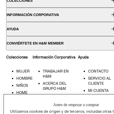
COLECCIONES
INFORMACIÓN CORPORATIVA
AYUDA
CONVIÉRTETE EN H&M MEMBER
Colecciones
Información Corporativa
Ayuda
MUJER
TRABAJAR EN
CONTACTO
H&M
HOMBRE
SERVICIO AL
ACERCA DEL
CLIENTE
NIÑOS
GRUPO H&M
MI CUENTA
HOME
RESPONSABILIDAD
NUESTRAS
SOCIAL
TIENDAS
Antes de empezar a comprar
PRENSA
CLICK&COLL
Utilizamos cookies de origen y de terceros, incluidas otras 